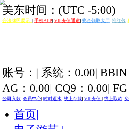
美东时间：
(UTC -5:00)
合法牌照展示
|
手机APP
|
VIP充值通道
|
彩金领取大厅
|
抢红包
|
账号：
|
系统：
0.00
|
BBI
AG：
0.00
|
CQ9：
0.00
|
FG
公司入款
|
会员中心
|
时时返水
|
线上存款
|
VIP充值
|
线上取款
|
免
首页
|