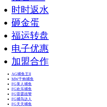
时时返水
砸金蛋
福运转盘
电子优惠
加盟合作
AG捕鱼王II
MW千炮捕鱼
FG美人捕鱼
FG欢乐捕鱼
FG雷霆战警
FG捕鸟达人
FG天天捕鱼