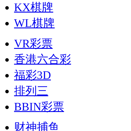
KX棋牌
WL棋牌
VR彩票
香港六合彩
福彩3D
排列三
BBIN彩票
财神捕鱼