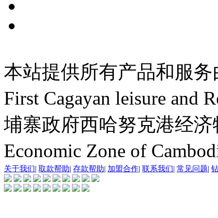
本站提供所有产品和服务
First Cagayan leisure and
埔寨政府西哈努克港经济特区Siha
Economic Zone of Ca
关于我们
|
取款帮助
|
存款帮助
|
加盟合作
|
联系我们
|
常见问题
|
钻