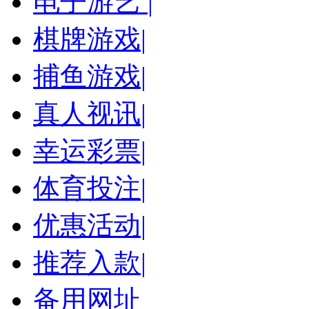
电子游艺
|
棋牌游戏
|
捕鱼游戏
|
真人视讯
|
幸运彩票
|
体育投注
|
优惠活动
|
推荐入款
|
备用网址