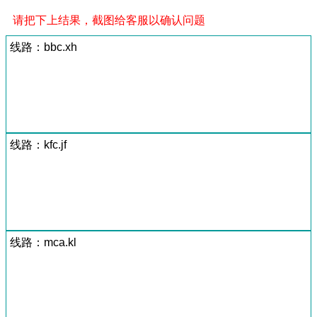
请把下上结果，截图给客服以确认问题
线路：bbc.xh
线路：kfc.jf
线路：mca.kl