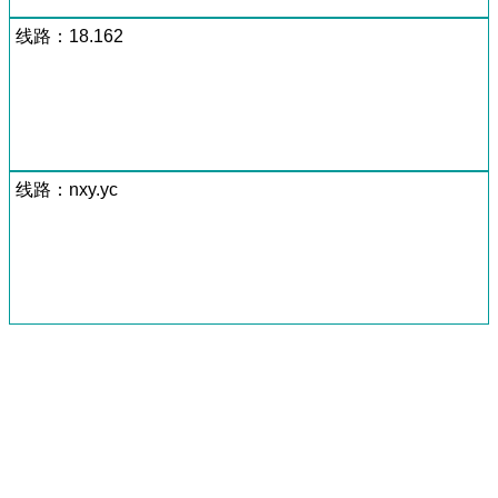
线路：18.162
线路：nxy.yc